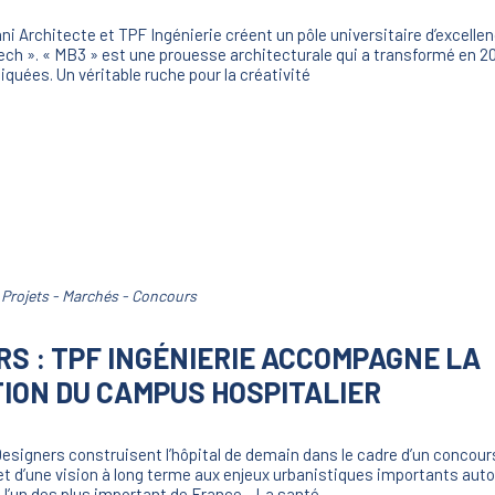
i Architecte et TPF Ingénierie créent un pôle universitaire d’excellen
ch ». « MB3 » est une prouesse architecturale qui a transformé en 201
quées. Un véritable ruche pour la créativité
,
Projets - Marchés - Concours
RS : TPF INGÉNIERIE ACCOMPAGNE LA
ON DU CAMPUS HOSPITALIER
Designers construisent l’hôpital de demain dans le cadre d’un concour
et d’une vision à long terme aux enjeux urbanistiques importants aut
t l’un des plus important de France. La santé