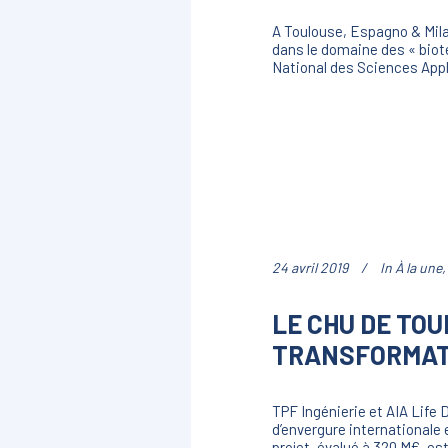
A Toulouse, Espagno & Milan
dans le domaine des « biote
National des Sciences Appli
24 avril 2019
In
À la une
LE CHU DE TOU
TRANSFORMATI
TPF Ingénierie et AIA Life 
d’envergure internationale 
projet, évalué à 320 M€, es