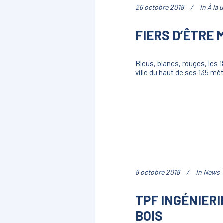
26 octobre 2018
In
À la 
FIERS D’ÊTRE 
Bleus, blancs, rouges, les 
ville du haut de ses 135 mèt
8 octobre 2018
In
News 
TPF INGÉNIER
BOIS