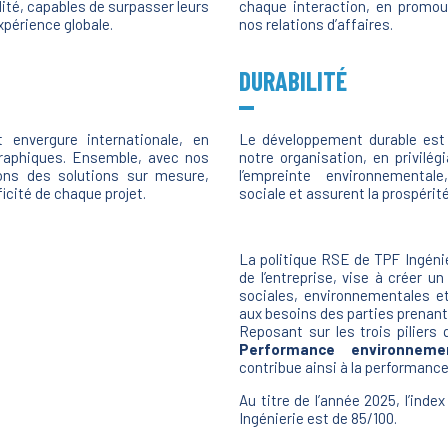
lité, capables de surpasser leurs
chaque interaction, en promou
xpérience globale.
nos relations d’affaires.
DURABILIT
É
t envergure internationale, en
Le développement durable est 
graphiques. Ensemble, avec nos
notre organisation, en privilé
éons des solutions sur mesure,
l’empreinte environnemental
icité de chaque projet.
sociale et assurent la prospéri
La politique RSE de TPF Ingénier
de l’entreprise, vise à créer un
sociales, environnementales 
aux besoins des parties prenant
Reposant sur les trois piliers 
Performance
environneme
contribue ainsi à la performance e
Au titre de l’année 2025, l’index
Ingénierie est de 85/100.