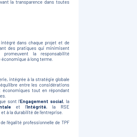
vant la transparence dans toutes
intégré dans chaque projet et de
giant des pratiques qui minimisent
e, promeuvent la responsabilité
té économique à long terme.
ie, intégrée à la stratégie globale
 équilibre entre les considérations
et économiques tout en répondant
es.
que sont l’
Engagement social
, la
ntale
et l’
Intégrité
, la RSE
t à la durabilité de l’entreprise.
 de l’égalité professionnelle de TPF