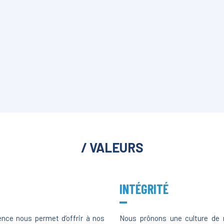
/ VALEURS
INT
É
GRIT
É
ence nous permet d’offrir à nos
Nous prônons une culture de 