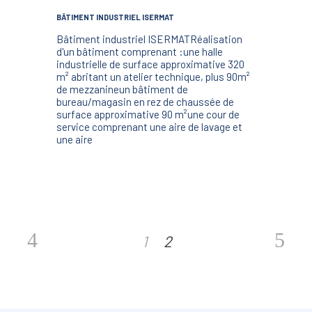
BÂTIMENT INDUSTRIEL ISERMAT
Bâtiment industriel ISERMATRéalisation
d'un bâtiment comprenant :une halle
industrielle de surface approximative 320
m² abritant un atelier technique, plus 90m²
de mezzanineun bâtiment de
bureau/magasin en rez de chaussée de
surface approximative 90 m²une cour de
service comprenant une aire de lavage et
une aire
1
2