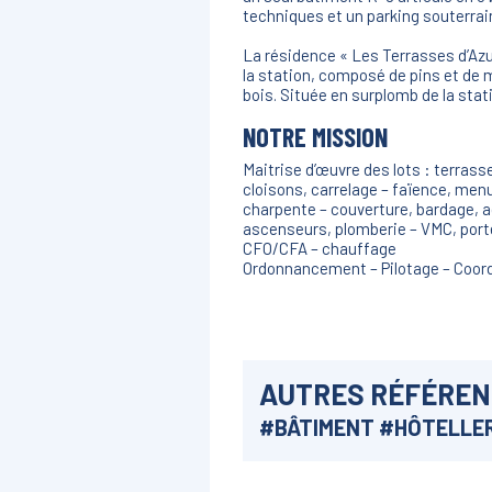
techniques et un parking souterrain
La résidence « Les Terrasses d’Azu
la station, composé de pins et de 
bois. Située en surplomb de la sta
NOTRE MISSION
Maitrise d’œuvre des lots : terra
cloisons, carrelage – faïence, menu
charpente – couverture, bardage, 
ascenseurs, plomberie – VMC, porte
CFO/CFA – chauffage
Ordonnancement – Pilotage – Coor
AUTRES RÉFÉRE
#
BÂTIMENT
#
HÔTELLER