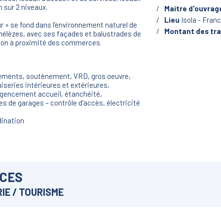
 sur 2 niveaux.
Maitre d'ouvrag
Lieu
Isola - Fran
r » se fond dans l’environnement naturel de
Montant des tr
mélèzes, avec ses façades et balustrades de
tion à proximité des commerces.
ssements, soutènement, VRD, gros oeuvre,
iseries intérieures et extérieures,
agencement accueil, étanchéité,
s de garages – contrôle d’accès, électricité
dination
NCES
IE / TOURISME