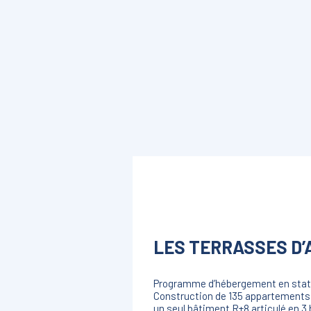
LES TERRASSES D’A
Programme d’hébergement en statio
Construction de 135 appartements 
un seul bâtiment R+8 articulé en 3 