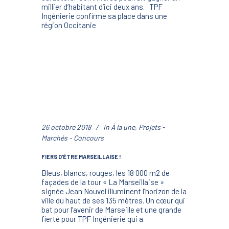
millier d’habitant d’ici deux ans. TPF
Ingénierie confirme sa place dans une
région Occitanie
26 octobre 2018
In
À la une
,
Projets -
Marchés - Concours
FIERS D’ÊTRE MARSEILLAISE !
Bleus, blancs, rouges, les 18 000 m2 de
façades de la tour « La Marseillaise »
signée Jean Nouvel illuminent l’horizon de la
ville du haut de ses 135 mètres. Un cœur qui
bat pour l’avenir de Marseille et une grande
fierté pour TPF Ingénierie qui a