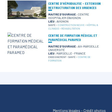
CENTRE D’HÉMODIALYSE – EXTENSION
RESTRUCTURATION DES URGENCES
MAITRE D'OUVRAGE :
CENTRE
HOSPITALIER D'AVIGNON
LIEU :
AVIGNON
-
SANTÉ
CONSTRUCTION NEUVE
-
HÔPITAL &
CLINIQUE
-
RÉHABILITATION
CENTRE DE FORMATION MÉDICAL ET
PARAMÉDICAL PARAMED
MAITRE D'OUVRAGE :
AIX-MARSEILLE
UNIVERSITÉ
LIEU :
MARSEILLE - FRANCE
-
ENSEIGNEMENT
-
SANTÉ
CENTRE DE
FORMATION
Mentions légales
–
Crédit photos