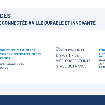
NCES
LE CONNECTÉE
#
VILLE DURABLE ET INNOVANTE
TION ET OPTIMISATION DES
RÉNO
ITIFS DE VIDÉOPROTECTION DES
VID
NS CORA
MAIT
DE 
 D'OUVRAGE :
CORA
LIEU 
RANCE