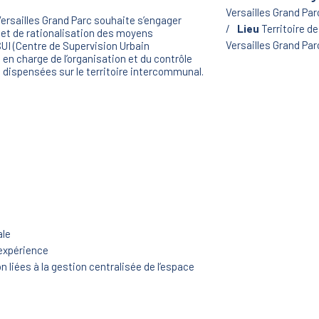
Versailles Grand Par
rsailles Grand Parc souhaite s’engager
Lieu
Territoire 
et de rationalisation des moyens
Versailles Grand Par
UI (Centre de Supervision Urbain
en charge de l’organisation et du contrôle
 dispensées sur le territoire intercommunal.
ale
d’expérience
n liées à la gestion centralisée de l’espace