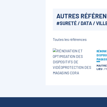
AUTRES RÉFÉRE
#
SURETÉ / DATA / VIL
Toutes les références
RÉNOVA
DISPOS
MAGASI
MAITRE
LIEU :
F