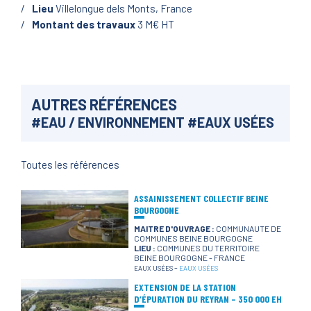
Lieu
Villelongue dels Monts, France
Montant des travaux
3 M€ HT
AUTRES RÉFÉRENCES
#
EAU / ENVIRONNEMENT
#
EAUX USÉES
Toutes les références
ASSAINISSEMENT COLLECTIF BEINE
BOURGOGNE
MAITRE D'OUVRAGE :
COMMUNAUTE DE
COMMUNES BEINE BOURGOGNE
LIEU :
COMMUNES DU TERRITOIRE
BEINE BOURGOGNE - FRANCE
-
EAUX USÉES
EAUX USÉES
EXTENSION DE LA STATION
D’ÉPURATION DU REYRAN – 350 000 EH