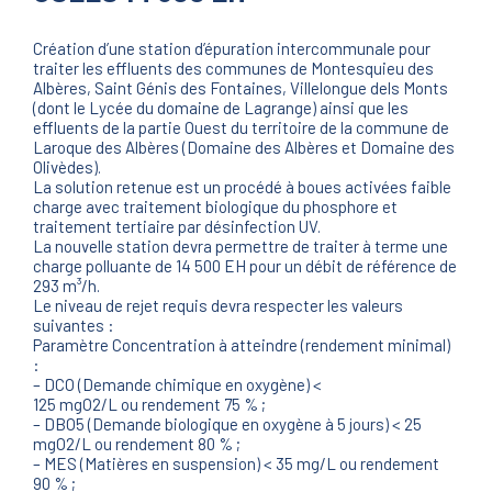
Création d’une station d’épuration intercommunale pour
traiter les effluents des communes de Montesquieu des
Albères, Saint Génis des Fontaines, Villelongue dels Monts
(dont le Lycée du domaine de Lagrange) ainsi que les
effluents de la partie Ouest du territoire de la commune de
Laroque des Albères (Domaine des Albères et Domaine des
Olivèdes).
La solution retenue est un procédé à boues activées faible
charge avec traitement biologique du phosphore et
traitement tertiaire par désinfection UV.
La nouvelle station devra permettre de traiter à terme une
charge polluante de 14 500 EH pour un débit de référence de
293 m³/h.
Le niveau de rejet requis devra respecter les valeurs
suivantes :
Paramètre Concentration à atteindre (rendement minimal)
:
– DCO (Demande chimique en oxygène) <
125 mgO2/L ou rendement 75 % ;
– DBO5 (Demande biologique en oxygène à 5 jours) < 25
mgO2/L ou rendement 80 % ;
– MES (Matières en suspension) < 35 mg/L ou rendement
90 % ;